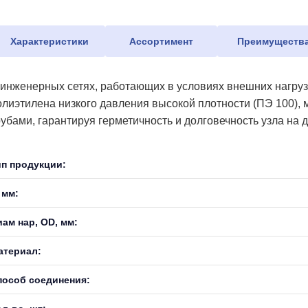
Характеристики
Ассортимент
Преимуществ
 инженерных сетях, работающих в условиях внешних нагрузо
олиэтилена низкого давления высокой плотности (ПЭ 100),
рубами, гарантируя герметичность и долговечность узла на д
ип продукции:
 мм:
иам нар, OD, мм:
атериал:
пособ соединения: