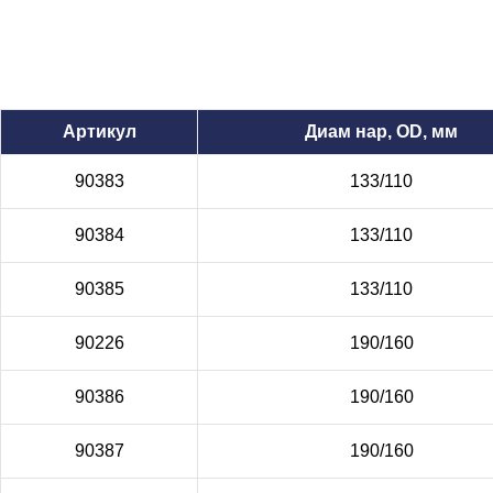
Артикул
Диам нар, OD, мм
90383
133/110
90384
133/110
90385
133/110
90226
190/160
90386
190/160
90387
190/160