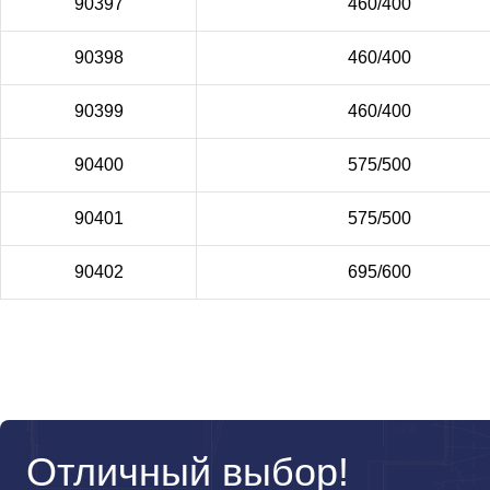
90397
460/400
90398
460/400
90399
460/400
90400
575/500
90401
575/500
90402
695/600
Отличный выбор!