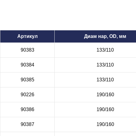
Артикул
Диам нар, OD, мм
90383
133/110
90384
133/110
90385
133/110
90226
190/160
90386
190/160
90387
190/160