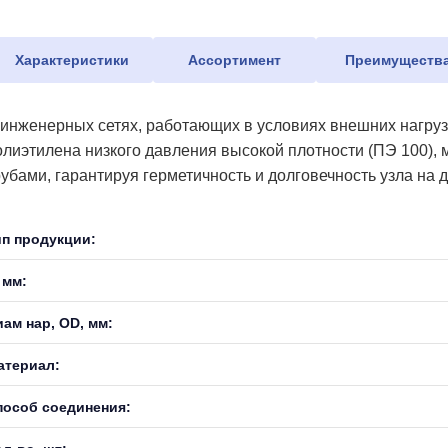
Характеристики
Ассортимент
Преимуществ
 инженерных сетях, работающих в условиях внешних нагрузо
олиэтилена низкого давления высокой плотности (ПЭ 100),
рубами, гарантируя герметичность и долговечность узла на д
ип продукции:
 мм:
иам нар, OD, мм:
атериал:
пособ соединения: