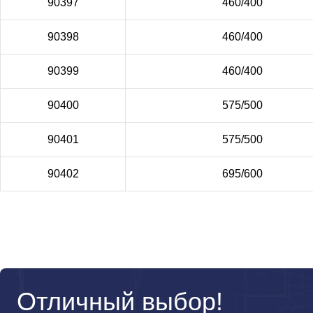
90397
460/400
90398
460/400
90399
460/400
90400
575/500
90401
575/500
90402
695/600
Отличный выбор!