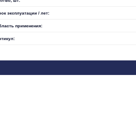
л-во, шт:
ок эксплуатации / лет:
бласть применения:
ртикул: