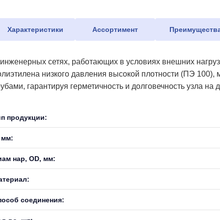
Характеристики
Ассортимент
Преимуществ
 инженерных сетях, работающих в условиях внешних нагрузо
олиэтилена низкого давления высокой плотности (ПЭ 100),
рубами, гарантируя герметичность и долговечность узла на д
ип продукции:
 мм:
иам нар, OD, мм:
атериал:
пособ соединения: