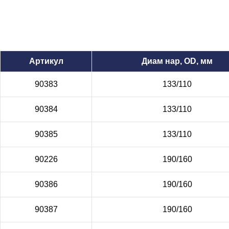
Артикул
Диам нар, OD, мм
90383
133/110
90384
133/110
90385
133/110
90226
190/160
90386
190/160
90387
190/160