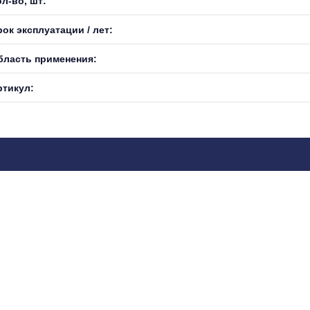
л-во, шт:
ок эксплуатации / лет:
бласть применения:
ртикул: