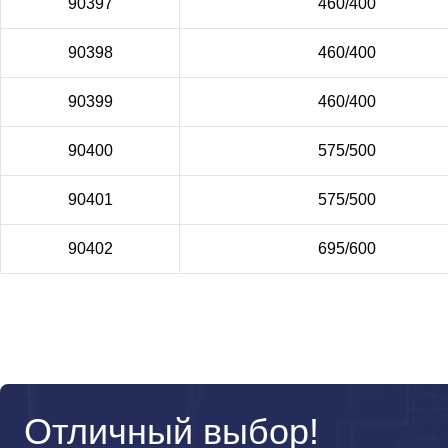
90397
460/400
90398
460/400
90399
460/400
90400
575/500
90401
575/500
90402
695/600
Отличный выбор!