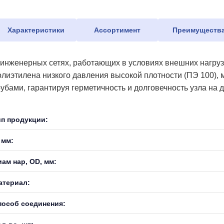
Характеристики
Ассортимент
Преимуществ
 инженерных сетях, работающих в условиях внешних нагрузо
олиэтилена низкого давления высокой плотности (ПЭ 100),
рубами, гарантируя герметичность и долговечность узла на д
ип продукции:
 мм:
иам нар, OD, мм:
атериал:
пособ соединения: