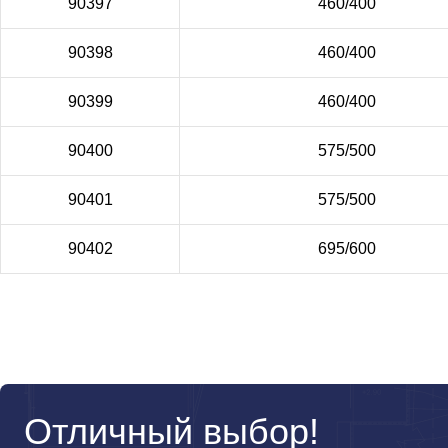
90397
460/400
90398
460/400
90399
460/400
90400
575/500
90401
575/500
90402
695/600
Отличный выбор!