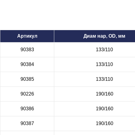
Артикул
Диам нар, OD, мм
90383
133/110
90384
133/110
90385
133/110
90226
190/160
90386
190/160
90387
190/160