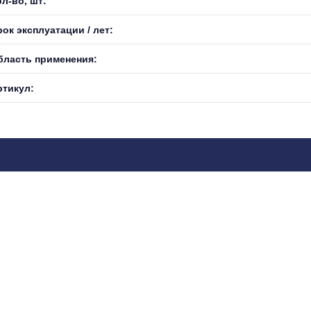
л-во, шт:
ок эксплуатации / лет:
бласть применения:
ртикул: