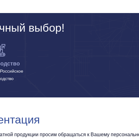
чный выбор!
одство
Российское
одство
ентация
чатной продукции просим обращаться к Вашему персональном