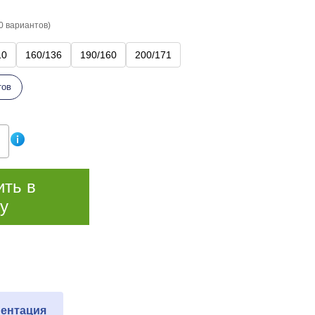
0 вариантов)
10
160/136
190/160
200/171
тов
ить в
у
ентация