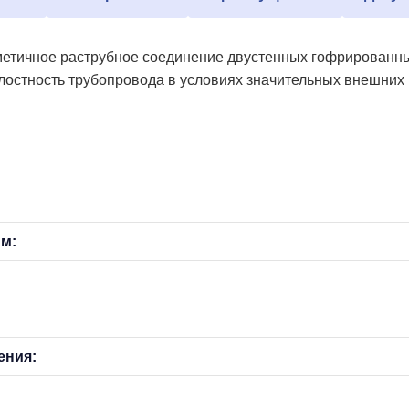
етичное раструбное соединение двустенных гофрированных
лостность трубопровода в условиях значительных внешних 
мм:
ения: