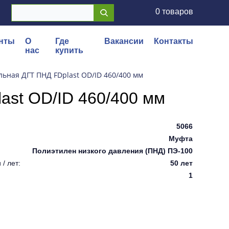
0 товаров
нты
О
Где
Вакансии
Контакты
нас
купить
ьная ДГТ ПНД FDplast OD/ID 460/400 мм
ast OD/ID 460/400 мм
5066
Муфта
Полиэтилен низкого давления (ПНД) ПЭ-100
/ лет:
50 лет
1