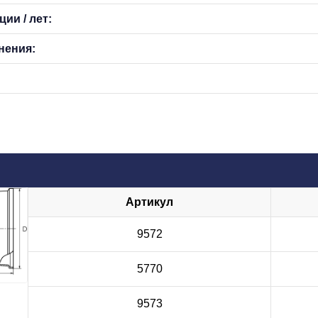
ии / лет:
нения:
Артикул
9572
5770
9573