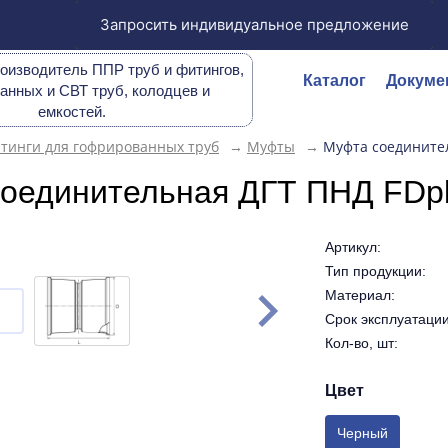
Запросить индивидуальное предложение
оизводитель ППР труб и фитингов,
Каталог
Докуме
анных и СВТ труб, колодцев и
емкостей.
тинги для гофрированных труб
→
Муфты
→
Муфта соединител
оединительная ДГТ ПНД FDpl
Артикул:
Тип продукции:
Материал:
Срок эксплуатации 
Кол-во, шт:
Цвет
Черный