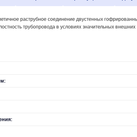
етичное раструбное соединение двустенных гофрированных
лостность трубопровода в условиях значительных внешних 
мм:
ения: