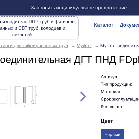
Запросить индивидуальное предложение
оизводитель ППР труб и фитингов,
Каталог
Докуме
анных и СВТ труб, колодцев и
емкостей.
тинги для гофрированных труб
→
Муфты
→
Муфта соединител
оединительная ДГТ ПНД FDpl
Артикул:
Тип продукции:
Материал:
Срок эксплуатации 
Кол-во, шт:
Цвет
Черный