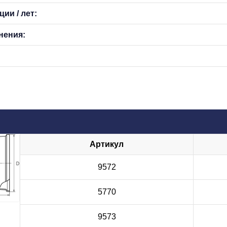
ии / лет:
нения:
Артикул
9572
5770
9573