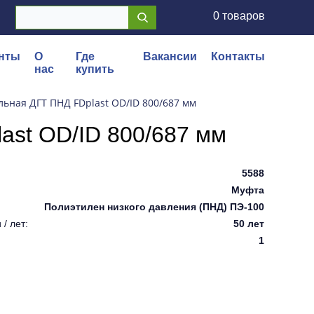
0 товаров
нты
О
Где
Вакансии
Контакты
нас
купить
ьная ДГТ ПНД FDplast OD/ID 800/687 мм
ast OD/ID 800/687 мм
5588
Муфта
Полиэтилен низкого давления (ПНД) ПЭ-100
/ лет:
50 лет
1