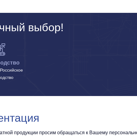
чный выбор!
одство
Российское
одство
ентация
чатной продукции просим обращаться к Вашему персональном