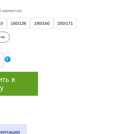
0 вариантов)
10
160/136
190/160
200/171
тов
ить в
у
ентация