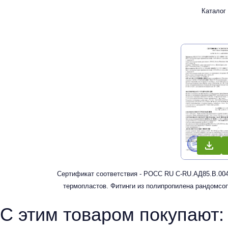
Каталог
Сертификат соответствия - РОСС RU С-RU.АД85.В.004
термопластов. Фитинги из полипропилена рандомсоп
водоснабжения 
С этим товаром покупают: