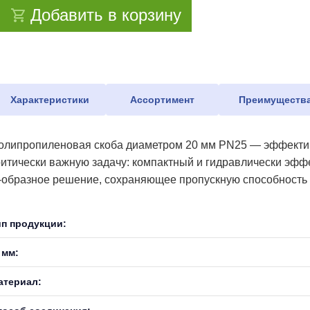
Добавить в корзину
Характеристики
Ассортимент
Преимуществ
олипропиленовая скоба диаметром 20 мм PN25 — эффективн
ритически важную задачу: компактный и гидравлически эффе
-образное решение, сохраняющее пропускную способность 
ип продукции:
 мм:
атериал: