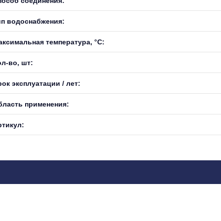
пособ соединения:
ип водоснабжения:
аксимальная температура, °С:
л-во, шт:
ок эксплуатации / лет:
бласть применения:
ртикул: