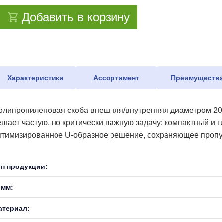
Добавить в корзину
Характеристики
Ассортимент
Преимуществ
олипропиленовая скоба внешняя/внутренняя диаметром 20
ешает частую, но критически важную задачу: компактный и 
птимизированное U-образное решение, сохраняющее пропус
ип продукции:
 мм:
атериал: