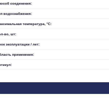
пособ соединения:
ип водоснабжения:
аксимальная температура, °С:
л-во, шт:
ок эксплуатации / лет:
бласть применения:
ртикул: