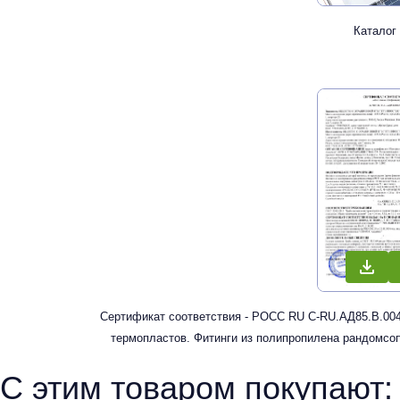
Каталог
Сертификат соответствия - РОСС RU С-RU.АД85.В.004
термопластов. Фитинги из полипропилена рандомсоп
водоснабжения 
С этим товаром покупают: